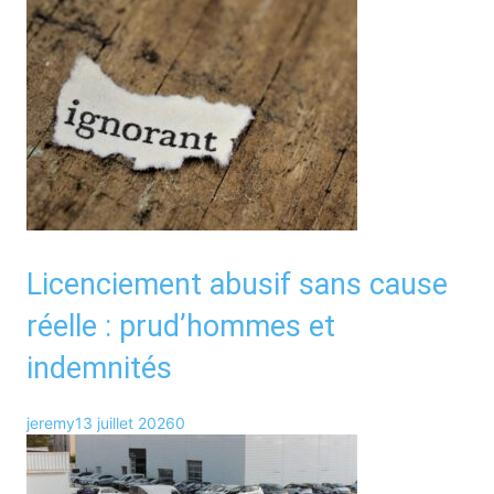
Licenciement abusif sans cause
réelle : prud’hommes et
indemnités
jeremy
13 juillet 2026
0