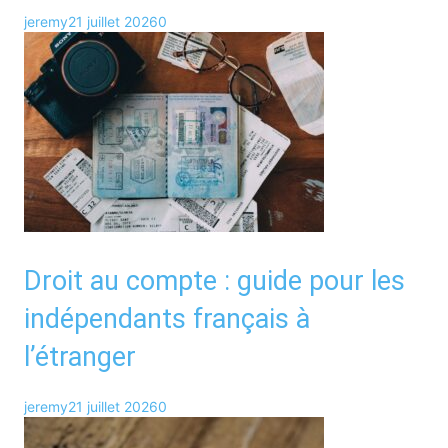
jeremy
21 juillet 2026
0
Droit au compte : guide pour les
indépendants français à
l’étranger
jeremy
21 juillet 2026
0