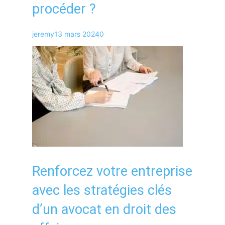
procéder ?
jeremy
13 mars 2024
0
Renforcez votre entreprise
avec les stratégies clés
d’un avocat en droit des