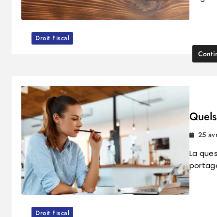
Droit Fiscal
Conti
Quels 
25 av
La ques
portage
Droit Fiscal