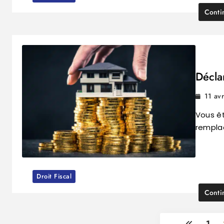
Conti
Déclar
11 av
Vous êt
remplac
Droit Fiscal
Conti
1