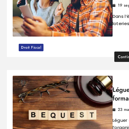
19 se
Dans l’
loterie
Droit Fiscal
Conti
Légue
formal
23 ma
Léguer 
l’organ