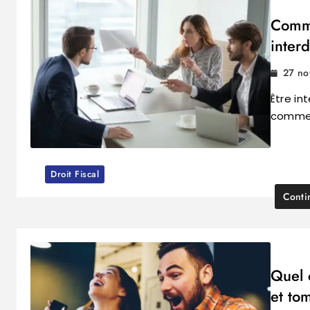
Comme
interd
27 n
Être in
commen
Droit Fiscal
Conti
Quel 
et to