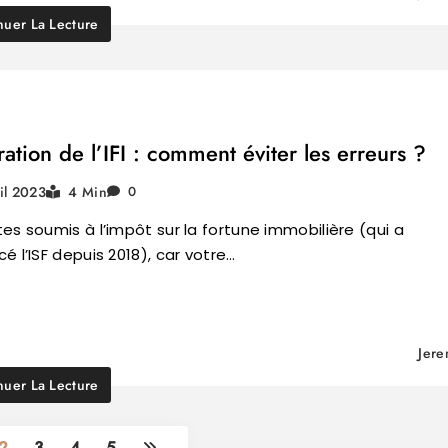
nuer La Lecture
ation de l’IFI : comment éviter les erreurs ?
ril 2023
4 Min
0
es soumis à l’impôt sur la fortune immobilière (qui a
é l’ISF depuis 2018), car votre…
Jer
nuer La Lecture
2
3
4
5