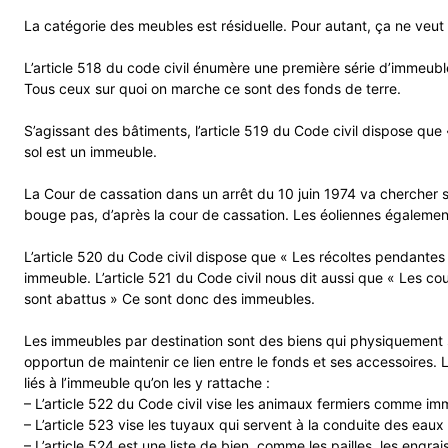
La catégorie des meubles est résiduelle. Pour autant, ça ne veut 
L’article 518 du code civil énumère une première série d’immeuble 
Tous ceux sur quoi on marche ce sont des fonds de terre.
S’agissant des bâtiments, l’article 519 du Code civil dispose que 
sol est un immeuble.
La Cour de cassation dans un arrêt du 10 juin 1974 va chercher s’
bouge pas, d’après la cour de cassation. Les éoliennes égaleme
L’article 520 du Code civil dispose que « Les récoltes pendantes pa
immeuble. L’article 521 du Code civil nous dit aussi que « Les co
sont abattus » Ce sont donc des immeubles.
Les immeubles par destination sont des biens qui physiquement s
opportun de maintenir ce lien entre le fonds et ses accessoires. L
liés à l’immeuble qu’on les y rattache :
– L’article 522 du Code civil vise les animaux fermiers comme im
– L’article 523 vise les tuyaux qui servent à la conduite des eau
– L’article 524 est une liste de bien, comme les pailles, les engrai