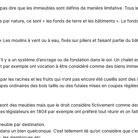
pas dire que les immeubles sont définis de manière limitative. Tous l
par nature, ce sont « les fonds de terre et les bâtiments ». Le fonds 
« Les moulins à vent ou à eau, fixés sur piliers et faisant partie du 
il y a un système d’ancrage ou de fondation dans le sol. Un chalet e
nt par exemple ont vocation à être considéré comme des biens imme
r les racines et les fruits qui n’ont pas encore été cueillis sont des 
upes ordinaires des bois taillis ou des futaies mises en coupes régl
ont des meubles mais que le droit considère fictivement comme des im
es législateurs en 1804 par exemple ont préféré tout réunir et on fait
meuble par destination.
x dans un bien quelconque. C’est tellement lié qu’on considère que c’
s, les alambiques etc.