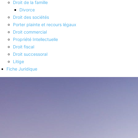
Droit de la famille
Divorce
Droit des sociétés
Porter plainte et recours légaux
Droit commercial
Propriété Intellectuelle
Droit fiscal
Droit successoral
Litige
Fiche Juridique