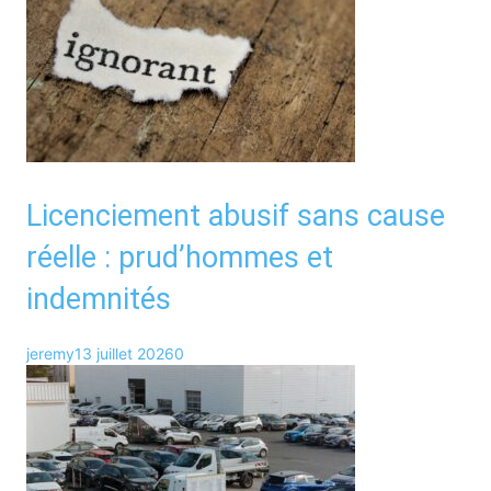
Licenciement abusif sans cause
réelle : prud’hommes et
indemnités
jeremy
13 juillet 2026
0