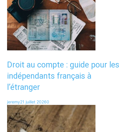
Droit au compte : guide pour les
indépendants français à
l’étranger
jeremy
21 juillet 2026
0