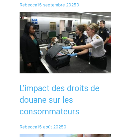
Rebecca
15 septembre 2025
0
L’impact des droits de
douane sur les
consommateurs
Rebecca
15 août 2025
0