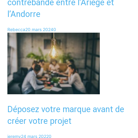
contrebande entre l’Ariège et
l’Andorre
Rebecca
20 mars 2024
0
Déposez votre marque avant de
créer votre projet
jeremy
24 mars 2022
0