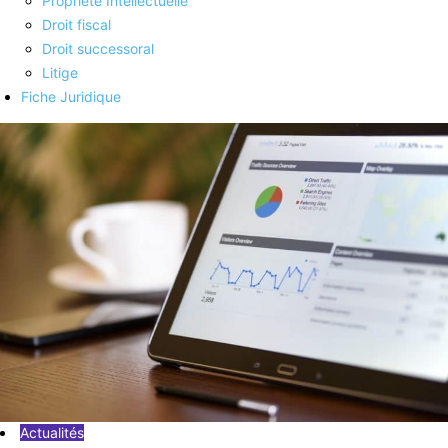
Propriété Intellectuelle
Droit fiscal
Droit successoral
Litige
Fiche Juridique
Actualités