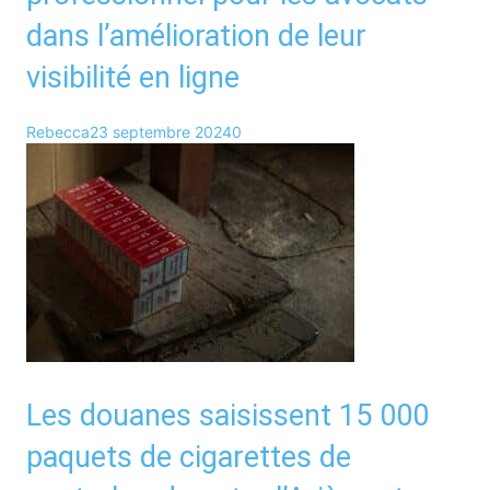
dans l’amélioration de leur
visibilité en ligne
Rebecca
23 septembre 2024
0
Les douanes saisissent 15 000
paquets de cigarettes de