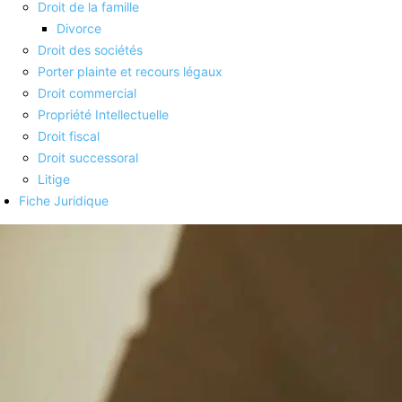
Droit de la famille
Divorce
Droit des sociétés
Porter plainte et recours légaux
Droit commercial
Propriété Intellectuelle
Droit fiscal
Droit successoral
Litige
Fiche Juridique