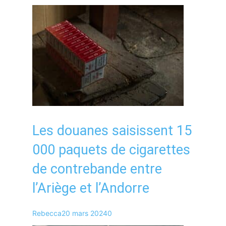
Les douanes saisissent 15
000 paquets de cigarettes
de contrebande entre
l’Ariège et l’Andorre
Rebecca
20 mars 2024
0