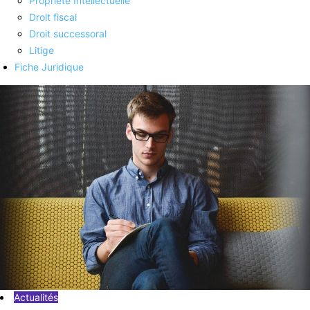
Propriété Intellectuelle
Droit fiscal
Droit successoral
Litige
Fiche Juridique
Actualités