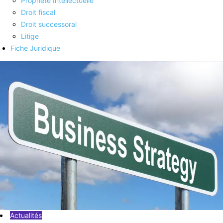
Propriété Intellectuelle
Droit fiscal
Droit successoral
Litige
Fiche Juridique
Actualités