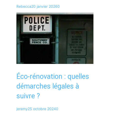
Rebecca
20 janvier 2026
0
Éco-rénovation : quelles
démarches légales à
suivre ?
jeremy
25 octobre 2024
0