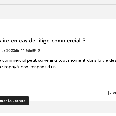
aire en cas de litige commercial ?
vier 2023
11 Min
0
ge commercial peut survenir à tout moment dans la vie de
s : impayé, non-respect d’un…
Jer
nuer La Lecture