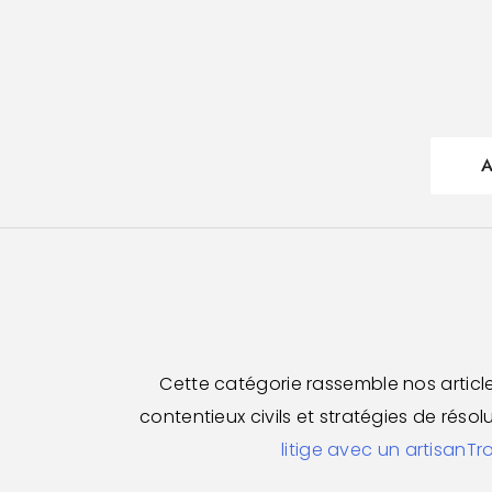
Aller
au
contenu
A
Cette catégorie rassemble nos articles
contentieux civils et stratégies de résolu
litige avec un artisan
Tr