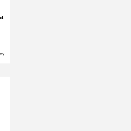
it
emy