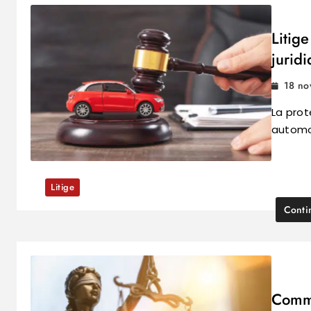
Litige
jurid
18 no
La prot
automob
Litige
Conti
Comme