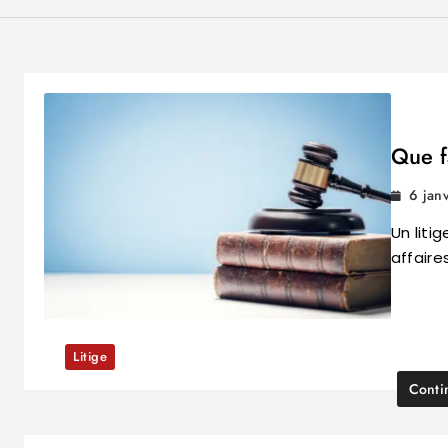
Que f
6 jan
Un liti
affaire
Litige
Conti