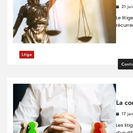
21 ju
Le litig
récurre
Litige
Conti
La co
17 ja
Les lit
d’un di