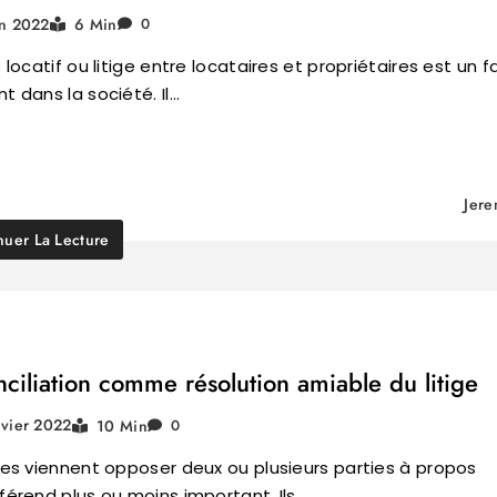
in 2022
6 Min
0
e locatif ou litige entre locataires et propriétaires est un fa
nt dans la société. Il…
Jer
nuer La Lecture
nciliation comme résolution amiable du litige
nvier 2022
10 Min
0
iges viennent opposer deux ou plusieurs parties à propos
fférend plus ou moins important. Ils…