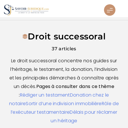
Aller
au
contenu
Savoirs juridiques
Droit successoral
37 articles
Le droit successoral concentre nos guides sur
l’héritage, le testament, la donation, l’indivision
et les principales démarches à connaître après
un décès.
Pages à consulter dans ce thème
:
Rédiger un testament
Donation chez le
notaire
Sortir d’une indivision immobilière
Rôle de
l’exécuteur testamentaire
Délais pour réclamer
un héritage