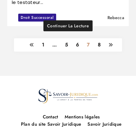
le testateur…
Droit Successoral
Rebecca
Continuer La Lecture
1
…
5
6
7
8
Savoirs
Contact
Mentions légales
juridiques
Plan du site Savoir Juridique
Savoir Juridique